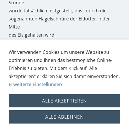
Stunde
wurde tatsächlich festgestellt, dass durch die
sogenannten Hagelschnüre der Eidotter in der
Mitte
des Eis gehalten wird.
R. Lückhof
Wir verwenden Cookies um unsere Website zu
optimieren und Ihnen das bestmögliche Online-
VALENTINSTAGSAKTION DER SV
Erlebnis zu bieten. Mit dem Klick auf "Alle
akzeptieren" erklären Sie sich damit einverstanden.
NEUES AUS DER NÄH-AG
Erweiterte Einstellungen
ALLE AKZEPTIEREN
Sitemap
Termine
Impressum
Schulleitung
ALLE ABLEHNEN
Cookie Richtlinie